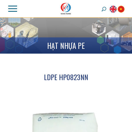
H
Ạ
T
N
H
Ự
A
P
E
LDPE HP0823NN