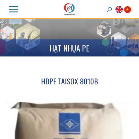
H
Ạ
T
N
H
Ự
A
P
E
HDPE TAISOX 8010B