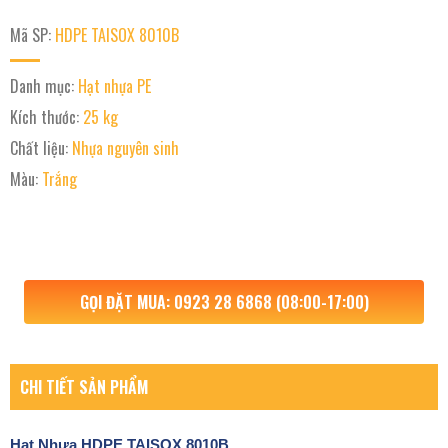
Mã SP:
HDPE TAISOX 8010B
Danh mục:
Hạt nhựa PE
Kích thước:
25 kg
Chất liệu:
Nhựa nguyên sinh
Màu:
Trắng
GỌI ĐẶT MUA: 0923 28 6868 (08:00-17:00)
CHI TIẾT SẢN PHẨM
Hạt Nhựa
HDPE TAISOX 8010B