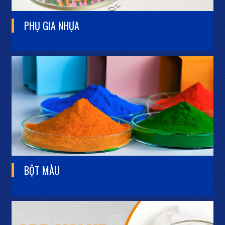
PHỤ GIA
NHỰA
BỘT
MÀU