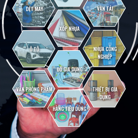
VẬN TẢI
DỆT MAY
XỐP NHỰA
NHỰA CÔNG
Ô TÔ
NGHIỆP
ĐỒ GIA DỤNG
VĂN PHÒNG PHẨM
THIẾT BỊ GIA
DỤNG
HÀNG TIÊU DÙNG