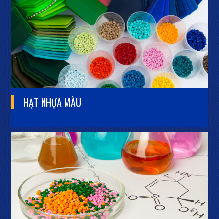
HẠT NHỰA
MÀU