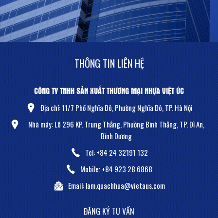
THÔNG TIN LIÊN HỆ
CÔNG TY TNHH SẢN XUẤT THƯƠNG MẠI NHỰA VIỆT ÚC
Địa chỉ: 11/7 Phố Nghĩa Đô, Phường Nghĩa Đô, TP. Hà Nội
Nhà máy: Lô 296 KP. Trung Thắng, Phường Bình Thắng, TP. Dĩ An,
Bình Dương
Tel:
+84 24 32191 132
Mobile:
+84 923 28 6868
Email:
lam.quachhua@vietaus.com