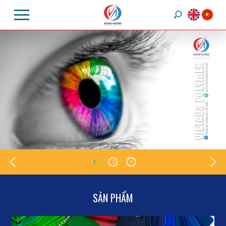
1
2
3
SẢN PHẨM