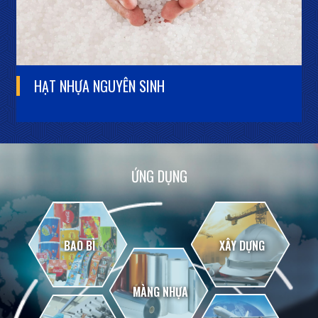
HẠT NHỰA
NGUYÊN SINH
ỨNG DỤNG
BAO BÌ
XÂY DỰNG
MÀNG NHỰA