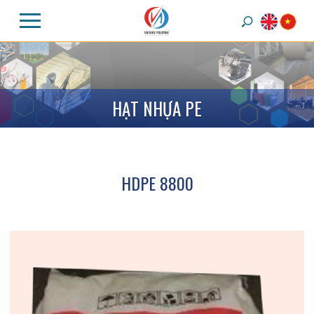
H
Ạ
T
N
H
Ự
A
P
E
HDPE 8800