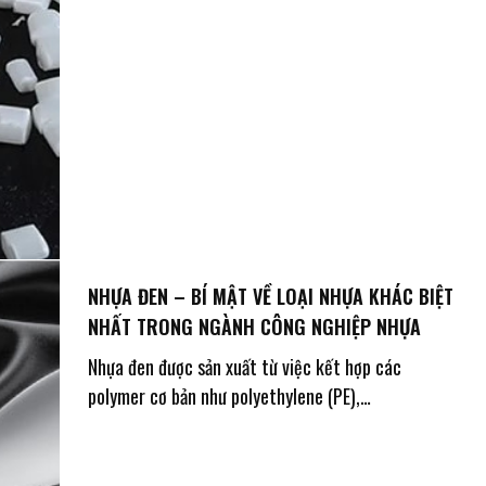
NHỰA ĐEN – BÍ MẬT VỀ LOẠI NHỰA KHÁC BIỆT
NHẤT TRONG NGÀNH CÔNG NGHIỆP NHỰA
Nhựa đen được sản xuất từ việc kết hợp các
polymer cơ bản như polyethylene (PE),
polypropylene (PP), polystyrene (PS) với sắc tố
carbon đen – một loại sắc tố giúp tạo ra màu đen
đặc trưng. Nhờ vào thà..