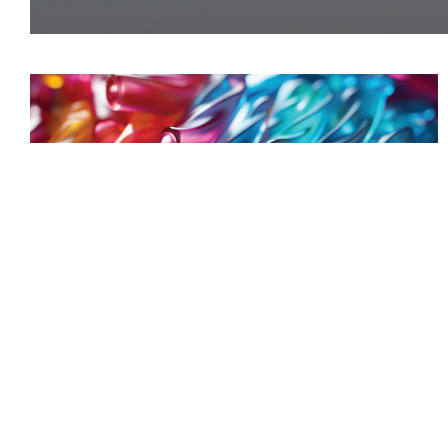
VAI TRÒ CỦA NHỰA TRONG NGÀNH ĐIỆN VÀ ĐIỆN TỬ
Nhựa là vật liệu phổ biến trong nhiều ngành công nghiệp, bao
gồm cả ứng dụng điện tử. Các loại nhựa dùng trong thiết bị
điện tử, đặc biệt là vỏ điện tử thường nhẹ, bền, có khả năng
chịu nhiệt và điện...