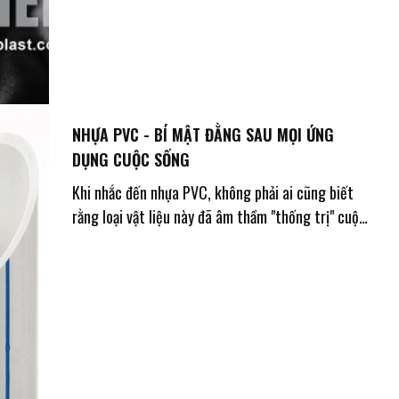
NHỰA PVC - BÍ MẬT ĐẰNG SAU MỌI ỨNG
DỤNG CUỘC SỐNG
Khi nhắc đến nhựa PVC, không phải ai cũng biết
rằng loại vật liệu này đã âm thầm "thống trị" cuộc
sống chúng ta suốt hơn 100 năm qua! Từ những
công trình xây dựng đồ sộ, bệnh viện tiên tiến, đến
ngành..