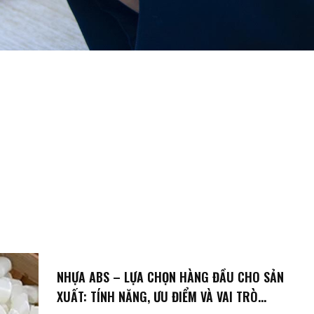
NHỰA ABS – LỰA CHỌN HÀNG ĐẦU CHO SẢN
XUẤT: TÍNH NĂNG, ƯU ĐIỂM VÀ VAI TRÒ