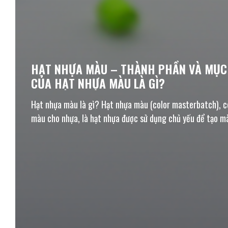
HẠT NHỰA MÀU – THÀNH PHẦN VÀ MỤC
CỦA HẠT NHỰA MÀU LÀ GÌ?
Hạt nhựa màu là gì? Hạt nhựa màu (color masterbatch), cò
màu cho nhựa, là hạt nhựa được sử dụng chủ yếu để tạo m
nhựa màu được tạo thành từ 2 thành phần..