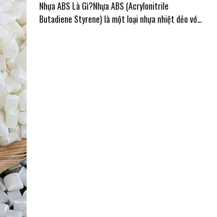
TƯƠNG LAI
Nhựa ABS Là Gì?Nhựa ABS (Acrylonitrile
Butadiene Styrene) là một loại nhựa nhiệt dẻo với
ba thành phần chính: styrene, butadiene và
acrylonitrile. Với kết cấu đặc biệt này, nhựa ABS
có khả năng chịu ..