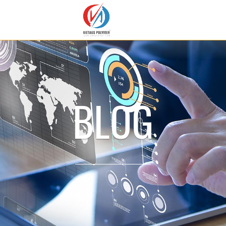
B
L
O
G