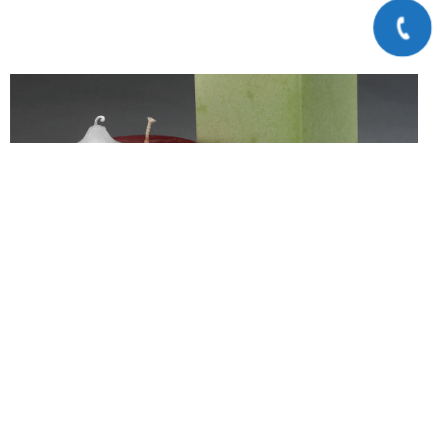
ACID STEARIC - CHUYÊN GIA ĐỊNH HÌNH VẺ ĐẸP NẾN
Acid Stearic - nguyên liệu "vàng" góp phần tạo nên những
cây nêu hoàn hảo. Bài viết này sẽ đi sâu vào phân tích mục
đích và ứng dụng của Acid Stearic trong sản phẩm sản xuất
chuyên ngành, giúp bạn hiể..