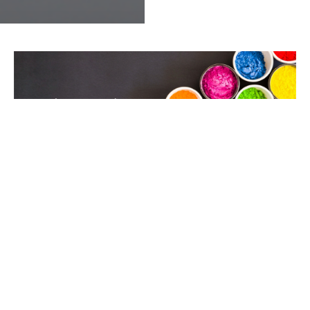
BỘT MÀU NÀO "CHIẾN" TỐT TRONG LÀNG SẢN XUẤT
NHỰA?
Trong lĩnh vực sản xuất nhựa, việc sử dụng bột màu là yếu tố
quan trọng để tạo ra màu sắc và tính thẩm mỹ cho sản phẩm.
Hai loại bột màu chính được sử dụng là bột màu vô cơ và bột