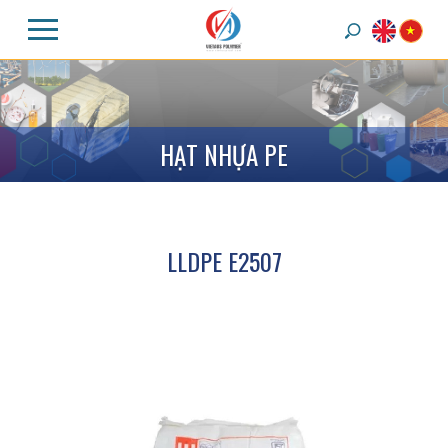
H
Ạ
T
N
H
Ự
A
P
E
LLDPE E2507