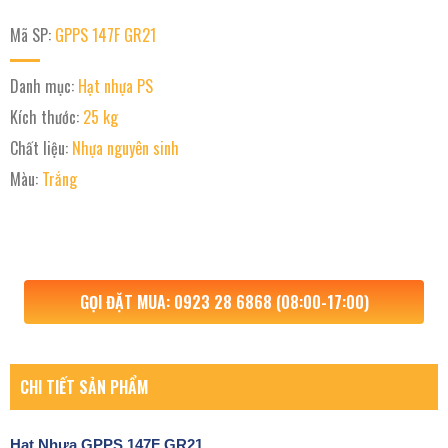
Mã SP:
GPPS 147F GR21
Danh mục:
Hạt nhựa PS
Kích thước:
25 kg
Chất liệu:
Nhựa nguyên sinh
Màu:
Trắng
GỌI ĐẶT MUA: 0923 28 6868 (08:00-17:00)
CHI TIẾT SẢN PHẨM
Hạt Nhựa
GPPS 147F GR21