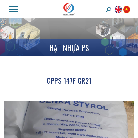
H
Ạ
T
N
H
Ự
A
P
S
GPPS 147F GR21