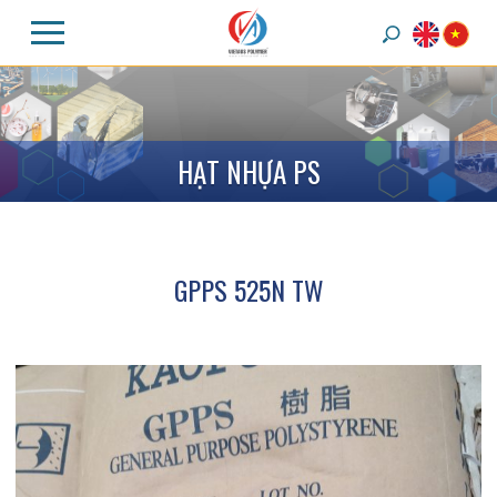
H
Ạ
T
N
H
Ự
A
P
S
GPPS 525N TW