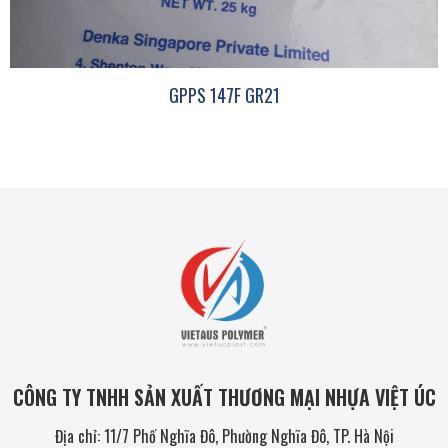
GPPS 147F GR21
CÔNG TY TNHH SẢN XUẤT THƯƠNG MẠI NHỰA VIỆT ÚC
Địa chỉ: 11/7 Phố Nghĩa Đô, Phường Nghĩa Đô, TP. Hà Nội