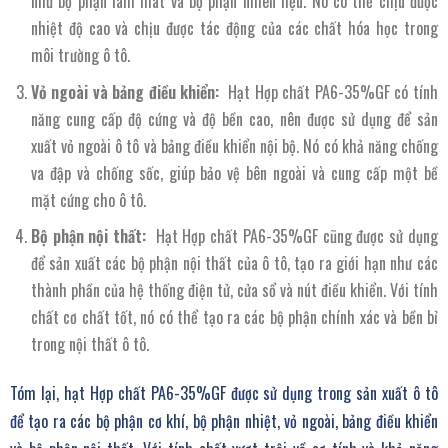
như bộ phận làm mát và bộ phận nhiên liệu. Nó có thể chịu được
nhiệt độ cao và chịu được tác động của các chất hóa học trong
môi trường ô tô.
Vỏ ngoài và bảng điều khiển:
Hạt Hợp chất PA6-35%GF có tính
năng cung cấp độ cứng và độ bền cao, nên được sử dụng để sản
xuất vỏ ngoài ô tô và bảng điều khiển nội bộ. Nó có khả năng chống
va đập và chống sốc, giúp bảo vệ bên ngoài và cung cấp một bề
mặt cứng cho ô tô.
Bộ phận nội thất:
Hạt Hợp chất PA6-35%GF cũng được sử dụng
để sản xuất các bộ phận nội thất của ô tô, tạo ra giới hạn như các
thành phần của hệ thống điện tử, cửa sổ và nút điều khiển. Với tính
chất cơ chất tốt, nó có thể tạo ra các bộ phận chính xác và bền bỉ
trong nội thất ô tô.
Tóm lại, hạt Hợp chất PA6-35%GF được sử dụng trong sản xuất ô tô
để tạo ra các bộ phận cơ khí, bộ phận nhiệt, vỏ ngoài, bảng điều khiển