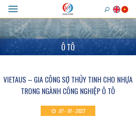
Ô
T
Ô
VIETAUS – GIA CÔNG SỢ THỦY TINH CHO NHỰA
TRONG NGÀNH CÔNG NGHIỆP Ô TÔ
07 -
10 - 2023