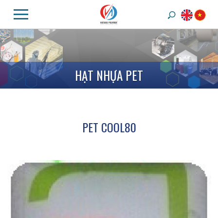
H
Ạ
T
N
H
Ự
A
P
E
T
PET COOL80