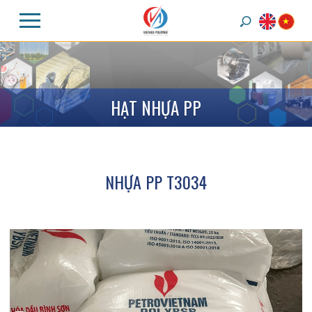
H
Ạ
T
N
H
Ự
A
P
P
NHỰA PP T3034