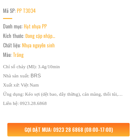
Mã SP:
PP T3034
Danh mục:
Hạt nhựa PP
Kích thước:
Đang cập nhập...
Chất liệu:
Nhựa nguyên sinh
Màu:
Trắng
Chỉ số chảy (MI): 3.4g/10min
BRS
Nhà sản xuất:
Xuất xứ: Việt Nam
Ứng dụng:
Kéo sợi (dệt bao, dây thừng), cán màng, thổi túi
,…
Liên hệ: 0923.28.6868
GỌI ĐẶT MUA: 0923 28 6868 (08:00-17:00)