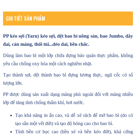
CHI TIẾT SẢN PHẨM
PP kéo sợi (Yarn) kéo sợi, dệt bao bì nông sản, bao Jumbo, dây
đai, cán màng, thổi túi...dẻo dai, bền chắc.
Dùng làm bao bì một lớp chứa đựng bảo quản thực phẩm, không
yêu cầu chống oxy hóa một cách nghiêm nhặt.
Tạo thành sợi, dệt thành bao bì đựng lương thực, ngũ cốc có số
lượng lớn.
PP được dùng sản xuất dạng màng phủ ngoài đối với màng nhiều
lớp để tăng tính chống thấm khí, hơi nước.
Tạo khả năng in ấn cao, và dễ xé rách để mở bao bì (do có
tạo sẵn một vết đứt) và tạo độ bóng cao cho bao bì.
Tính bền cơ học cao (bền xé và bền kéo đứt), khá cứng