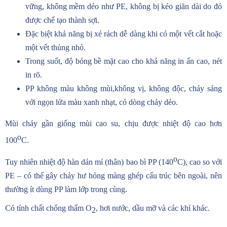
vững, không mềm dẻo như PE, không bị kéo giãn dài do đó
được chế tạo thành sợi.
Đặc biệt khả năng bị xé rách dễ dàng khi có một vết cắt hoặc
một vết thủng nhỏ.
Trong suốt, độ bóng bề mặt cao cho khả năng in ấn cao, nét
in rõ.
PP không màu không mùi,không vị, không độc, cháy sáng
với ngọn lửa màu xanh nhạt, có dòng chảy dẻo.
Mùi cháy gần giống mùi cao su, chịu được nhiệt độ cao hơn
o
100
C.
o
Tuy nhiên nhiệt độ hàn dán mí (thân) bao bì PP (140
C), cao so với
PE – có thể gây chảy hư hỏng màng ghép cấu trúc bên ngoài, nên
thường ít dùng PP làm lớp trong cùng.
Có tính chất chống thấm O
, hơi nước, dầu mỡ và các khí khác.
2