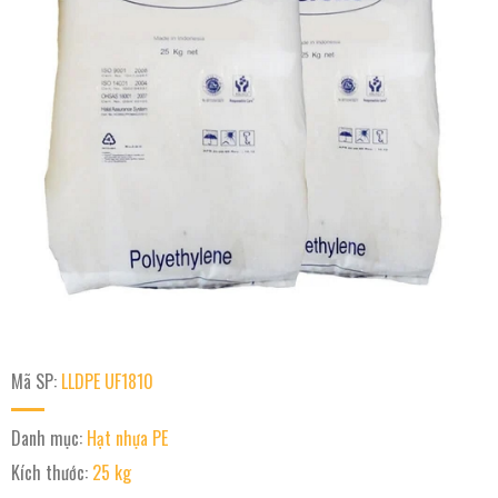
Mã SP:
LLDPE UF1810
Danh mục:
Hạt nhựa PE
Kích thước:
25 kg