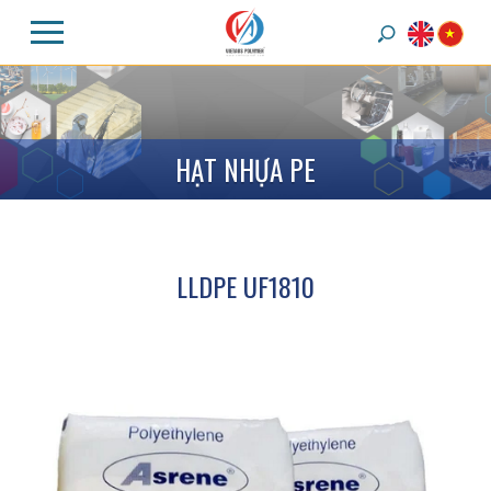
H
Ạ
T
N
H
Ự
A
P
E
LLDPE UF1810