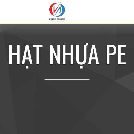
H
Ạ
T
N
H
Ự
A
P
E