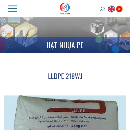
H
Ạ
T
N
H
Ự
A
P
E
LLDPE 218WJ