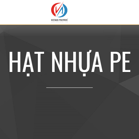
H
Ạ
T
N
H
Ự
A
P
E