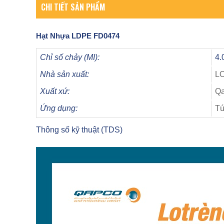
CHI TIẾT SẢN PHẨM
Hạt Nhựa
LDPE FD0474
Chỉ số chảy (MI):
4.
Nhà sản xuất:
L
Xuất xứ:
Qa
Ứng dụng:
Tú
Thông số kỹ thuật (TDS)