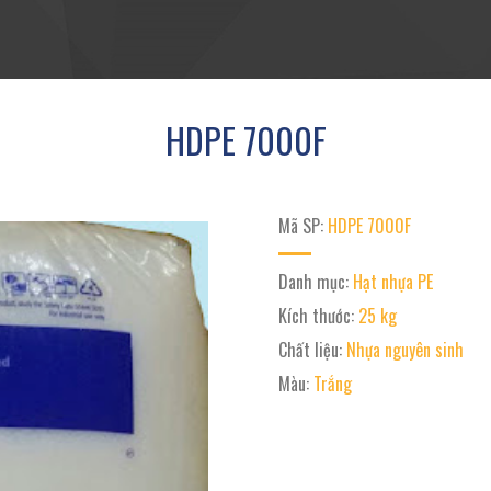
HDPE 7000F
Mã SP:
HDPE 7000F
Danh mục:
Hạt nhựa PE
Kích thước:
25 kg
Chất liệu:
Nhựa nguyên sinh
Màu:
Trắng