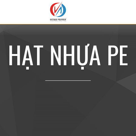
H
Ạ
T
N
H
Ự
A
P
E