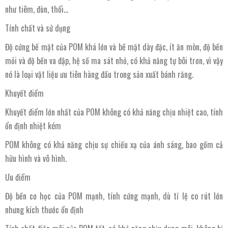
như tiêm, đùn, thổi…
Tính chất và sử dụng
Độ cứng bề mặt của POM khá lớn và bề mặt dày đặc, ít ăn mòn, độ bền
mỏi và độ bền va đập, hệ số ma sát nhỏ, có khả năng tự bôi trơn, vì vậy
nó là loại vật liệu ưu tiên hàng đầu trong sản xuất bánh răng.
Khuyết điểm
Khuyết điểm lớn nhất của POM không có khả năng chịu nhiệt cao, tính
ổn định nhiệt kém
POM không có khả năng chịu sự chiếu xạ của ánh sáng, bao gồm cả
hữu hình và vô hình.
Ưu điểm
Độ bền cơ học của POM mạnh, tính cứng mạnh, dù tỉ lệ co rút lớn
nhưng kích thước ổn định