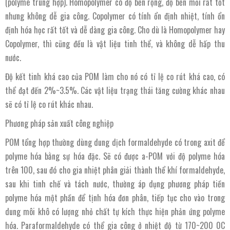
(polyme trùng hợp). Homopolymer có độ bền rộng, độ bền mỏi rất tốt
nhưng không dễ gia công. Copolymer có tính ổn định nhiệt, tính ổn
định hóa học rất tốt và dễ dàng gia công. Cho dù là Homopolymer hay
Copolymer, thì cũng đều là vật liệu tinh thể, và không dễ hấp thu
nước.
Độ kết tinh khá cao của POM làm cho nó có tỉ lệ co rút khá cao, có
thể đạt đến 2%~3.5%. Các vật liệu trạng thái tăng cường khác nhau
sẽ có tỉ lệ co rút khác nhau.
Phương pháp sản xuất công nghiệp
POM tổng hợp thường dùng dung dịch formaldehyde có trong axit để
polyme hóa bằng sự hóa đặc. Sẽ có được a-POM với độ polyme hóa
trên 100, sau đó cho gia nhiệt phân giải thành thể khí formaldehyde,
sau khi tinh chế và tách nước, thường áp dụng phương pháp tiền
polyme hóa một phần để tịnh hóa đơn phân, tiếp tục cho vào trong
dung môi khô có lượng nhỏ chất tự kích thực hiện phản ứng polyme
hóa. Paraformaldehyde có thể gia công ở nhiệt độ từ 170~200 0C