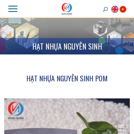
H
Ạ
T
N
H
Ự
A
N
G
U
Y
Ê
N
S
I
N
H
HẠT NHỰA NGUYÊN SINH POM