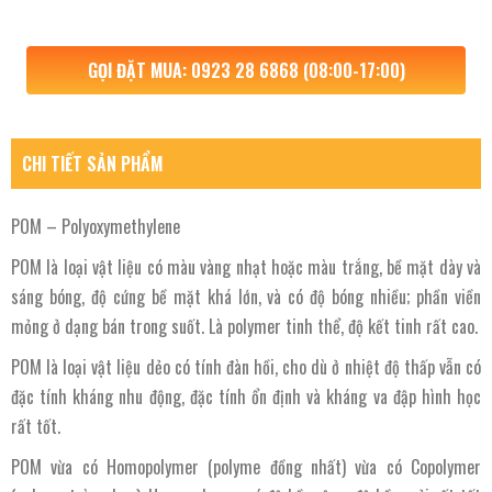
GỌI ĐẶT MUA: 0923 28 6868 (08:00-17:00)
CHI TIẾT SẢN PHẨM
POM – Polyoxymethylene
POM là loại vật liệu có màu vàng nhạt hoặc màu trắng, bề mặt dày và
sáng bóng, độ cứng bề mặt khá lớn, và có độ bóng nhiều; phần viền
mỏng ở dạng bán trong suốt. Là polymer tinh thể, độ kết tinh rất cao.
POM là loại vật liệu dẻo có tính đàn hồi, cho dù ở nhiệt độ thấp vẫn có
đặc tính kháng nhu động, đặc tính ổn định và kháng va đập hình học
rất tốt.
POM vừa có Homopolymer (polyme đồng nhất) vừa có Copolymer