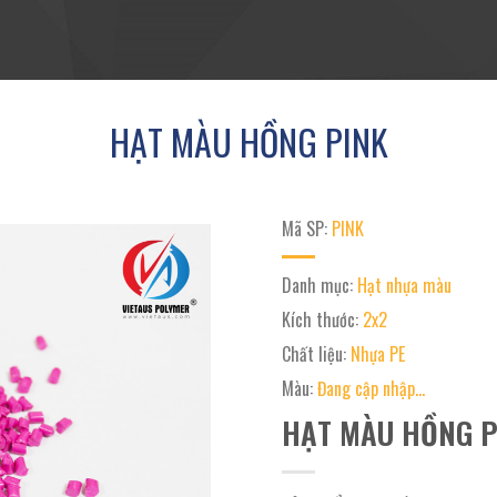
HẠT MÀU HỒNG PINK
Mã SP:
PINK
Danh mục:
Hạt nhựa màu
Kích thước:
2x2
Chất liệu:
Nhựa PE
Màu:
Đang cập nhập...
HẠT MÀU HỒNG P