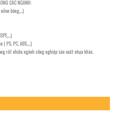
ONG CÁC NGÀNH:
i nilon bóng,…)
HDPE,…)
n ( PS, PC, ABS,…)
ong rất nhiều ngành công nghiệp sản xuất nhựa khác.