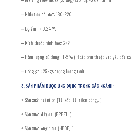
– Melting Flow Index (2.16kg/190°C): <5 G/ 10min
– Nhiệt độ cài đặt: 180-220
– Độ ẩm : < 0.24 %
– Kích thước hình học: 2×2
– Hàm lượng sử dụng : 1-5% ( Hoặc phụ thuộc vào yêu cầu 
– Đóng gói: 25kgs trọng lượng tịnh.
3. SẢN PHẨM ĐƯỢC ỨNG DỤNG TRONG CÁC NGÀNH:
+ Sản xuất túi nilon (Túi xốp, túi nilon bóng,…)
+ Sản xuất dây đai (PP,PET…)
+ Sản xuất ống nước (HPDE,…)