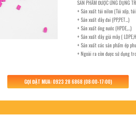
SẢN PHẨM ĐƯỢC ỨNG DỤNG TR
+ Sản xuất túi nilon (Túi xốp, tú
+ Sản xuất dây đai (PP,PET…)
+ Sản xuất ống nước (HPDE,…)
+ Sản xuất dây giả mây ( LDPE,
+ Sản xuất các sản phẩm ép phu
+ Ngoài ra còn được sử dụng tr
GỌI ĐẶT MUA: 0923 28 6868 (08:00-17:00)