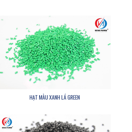
HẠT MÀU XANH LÁ GREEN