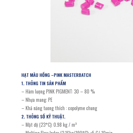
HẠT MÀU HỒNG –PINK MASTERBATCH
1. THÔNG TIN SẢN PHẨM
– Hàm lượng PINK PIGMENT: 30 – 80 %
– Nhựa mang: PE
– Khả năng tương thích : copolyme chung
2. THÔNG SỐ KỸ THUẬT.
– Mật độ (23°C): 0.98 kg / m³