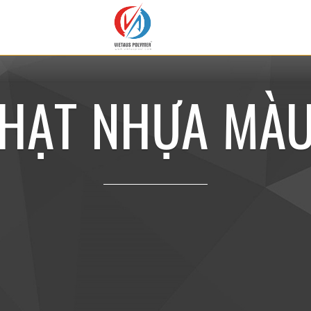
H
Ạ
T
N
H
Ự
A
M
À