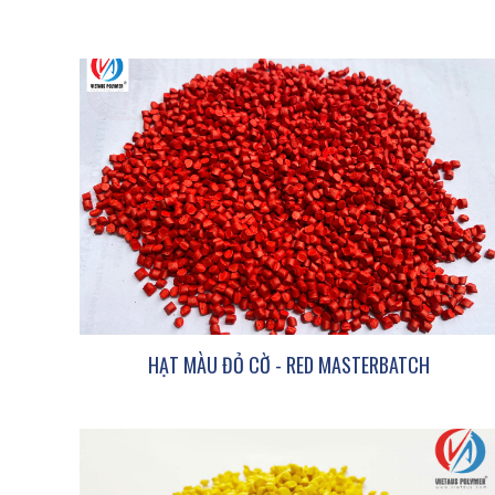
HẠT MÀU ĐỎ CỜ - RED MASTERBATCH