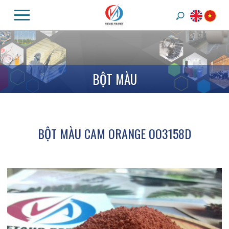
B
Ộ
T
M
À
U
BỘT MÀU CAM ORANGE OO3158D