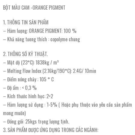
BỘT MÀU CAM -ORANGE PIGMENT
1. THÔNG TIN SẢN PHẨM
– Hàm lượng: ORANGE PIGMENT: 100 %
– Khả năng tương thích : copolyme chung
2. THÔNG SỐ KỸ THUẬT.
– Mật độ (23°C): 1838kg / m³
– Melting Flow Index (2.16kg/190°C): 2.4G/ 10min
– Điểm nóng chảy : 105 ° C
– Độ ẩm : < 0,3 %
– Kích thước hình học: 2×2
– Hàm lượng sử dụng : 1-5% ( Hoặc phụ thuộc vào yêu cầu sản phẩm
mong muốn)
– Đóng gói: 25kgs trọng lượng tịnh.
3. SẢN PHẨM ĐƯỢC ỨNG DỤNG TRONG CÁC NGÀNH: