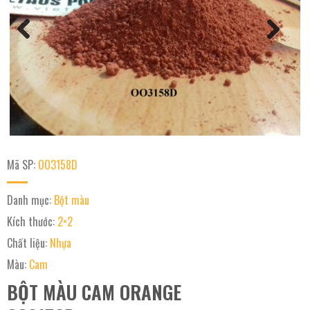
Next
Previous
Mã SP:
OO3158D
Danh mục:
Bột màu
Kích thước:
2×2
Chất liệu:
Nhựa
Màu:
Cam
BỘT MÀU CAM ORANGE