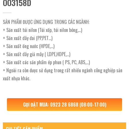
OO3158D
SẢN PHẨM ĐƯỢC ỨNG DỤNG TRONG CÁC NGÀNH:
+ Sản xuất túi nilon (Túi xốp, túi nilon bóng,…)
+ Sản xuất dây đai (PP,PET…)
+ Sản xuất ống nước (HPDE,…)
+ Sản xuất dây giả mây ( LDPE,HDPE,…)
+ Sản xuất các sản phẩm ép phun ( PS, PC, ABS,…)
+ Ngoài ra còn được sử dụng trong rất nhiều ngành công nghiệp sản
xuất nhựa khác.
GỌI ĐẶT MUA: 0923 28 6868 (08:00-17:00)