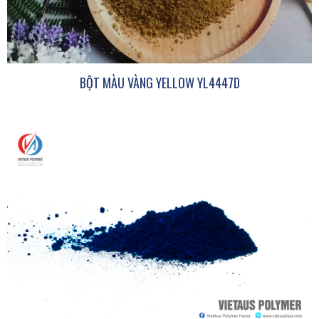
BỘT MÀU VÀNG YELLOW YL4447D