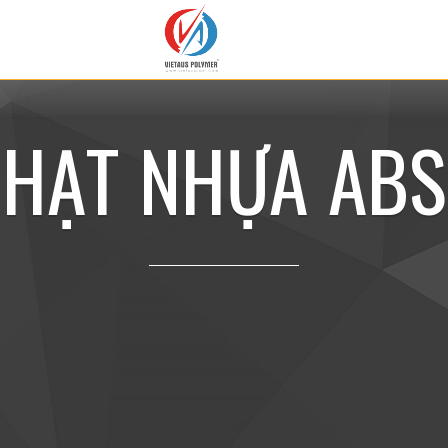
H
Ạ
T
N
H
Ự
A
A
B
S